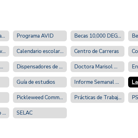
Agencias colaboradoras en educación
Programa AVID
Becas 10,000 DEGREES
Be
Biblioteca Pikcleweed
Calendario escolar y fechas de reuniones importantes
Centro de Carreras
scargo de responsabilidad/Disclaimer
Dispensadores de condones
Doctora Marisol Muñoz-Kiehne, Ph.D.
Guía de estudios
Informe Semanal de la Directora
Pickleweed Community Center
Prácticas de Trabajo: Infórmate en el Centro de Carreras
Sistema educativo en los Estados Unidos (EEUU)
SELAC