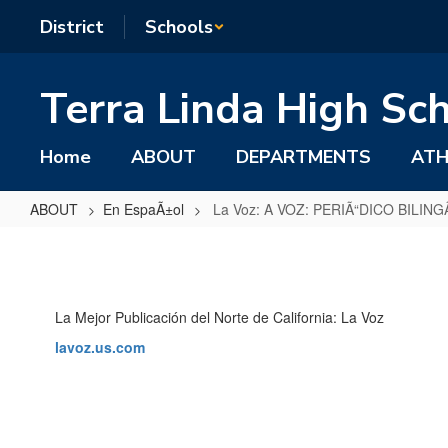
Skip
District
Schools
to
main
content
Terra Linda High Sc
Home
ABOUT
DEPARTMENTS
ATH
ABOUT
En EspaÃ±ol
La Voz: A VOZ: PERIÃ“DICO BILIN
La
Voz:
A
La Mejor Publicación del Norte de California: La Voz
VOZ:
lavoz.us.com
PERIÃ“DICO
BILINGÃœE