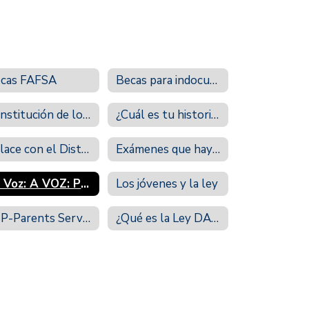
cas FAFSA
Becas para indocumentados
Constitución de los EEUU
¿Cuál es tu historia?
Enlace con el Distrito
Exámenes que hay que pasar para entrar en la universidad
La Voz: A VOZ: PERIÓDICO BILINGÜE
Los jóvenes y la ley
PSP-Parents Service Project
¿Qué es la Ley DACA?